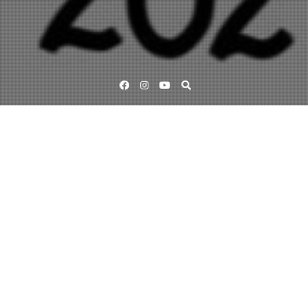
Facebook
Instagram
YouTube
Lärande för hållbar utveckling
InnoPoetry – Barn och unga skapar
klimatsmarta dikter
20 april, 2022
sustainablepoetry-admin
”Idag var vi på BF på InnoCarnival, det va så roligt att få vara med att