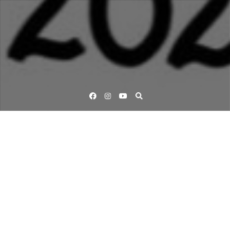
Facebook
Instagram
YouTube
Lärande för hållbar utveckling
Den stora poesiresan
3 juli, 2021
sustainablepoetry-admin
Under de senaste tre åren har barnen tillsammans med pedagogerna på